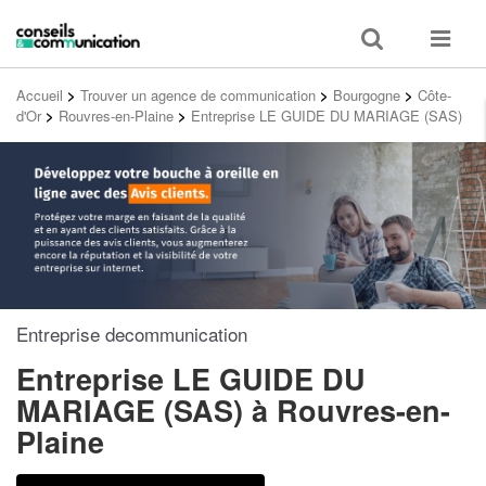
Toggle
Toggle
search
navigat
Accueil
>
Trouver un agence de communication
>
Bourgogne
>
Côte-
d'Or
>
Rouvres-en-Plaine
>
Entreprise LE GUIDE DU MARIAGE (SAS)
Entreprise decommunication
Entreprise LE GUIDE DU
MARIAGE (SAS)
à Rouvres-en-
Plaine