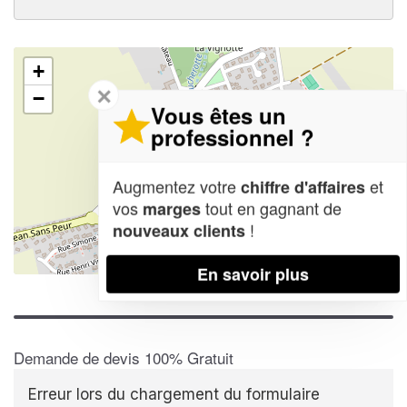
+
✕
−
Vous êtes un
professionnel ?
Augmentez votre
et
chiffre d'affaires
vos
tout en gagnant de
marges
!
nouveaux clients
Leaflet
| Map data ©
OpenStreetMap contributors,
CC-BY-SA
En savoir plus
Demande de devis 100% Gratuit
Erreur lors du chargement du formulaire