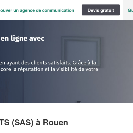
rouver un agence de communication
Devis gratuit
Gu
rmandie
>
Seine-Maritime
>
Rouen
>
Société M&A CONSULTANTS (SAS)
TS (SAS)
à Rouen