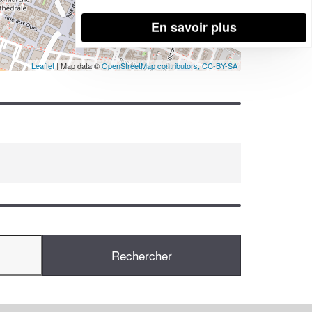
En savoir plus
Leaflet
| Map data ©
OpenStreetMap contributors,
CC-BY-SA