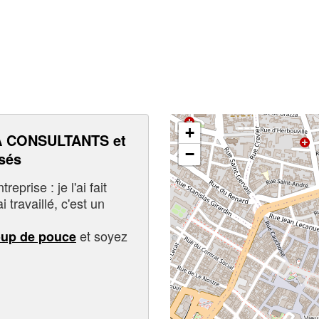
+
 CONSULTANTS et
−
sés
eprise : je l'ai fait
i travaillé, c'est un
et soyez
oup de pouce