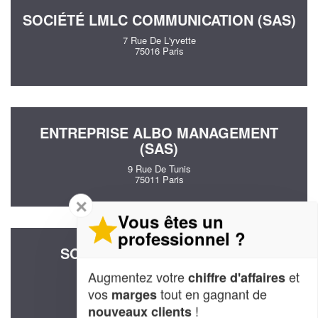
SOCIÉTÉ LMLC COMMUNICATION (SAS)
7 Rue De L'yvette
75016 Paris
ENTREPRISE ALBO MANAGEMENT
(SAS)
9 Rue De Tunis
75011 Paris
✕
Vous êtes un
professionnel ?
SOCIÉTÉ PALATNIK ARTS ET
TECHNIQUES (SARL)
Augmentez votre
et
chiffre d'affaires
8 Rue Legouve
vos
tout en gagnant de
marges
75010 Paris
!
nouveaux clients