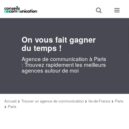
Toggle
Toggle
search
navigat
On vous fait gagner
du temps !
Agence de communication à Paris
: Trouvez rapidement les meilleurs
agences autour de moi
Accueil
>
Trouver un agence de communication
>
Ile-de-France
>
Paris
>
Paris