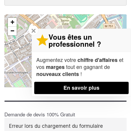
+
✕
−
Vous êtes un
professionnel ?
Augmentez votre
et
chiffre d'affaires
vos
tout en gagnant de
marges
!
nouveaux clients
Leaflet
| Map data ©
OpenStreetMap contributors,
CC-BY-SA
En savoir plus
Demande de devis 100% Gratuit
Erreur lors du chargement du formulaire