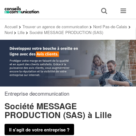
Toggle
Toggle
search
navigat
Accueil
>
Trouver un agence de communication
>
Nord Pas-de-Calais
>
Nord
>
Lille
>
Société MESSAGE PRODUCTION (SAS)
Entreprise decommunication
Société MESSAGE
PRODUCTION (SAS)
à Lille
Il s'agit de votre entreprise ?