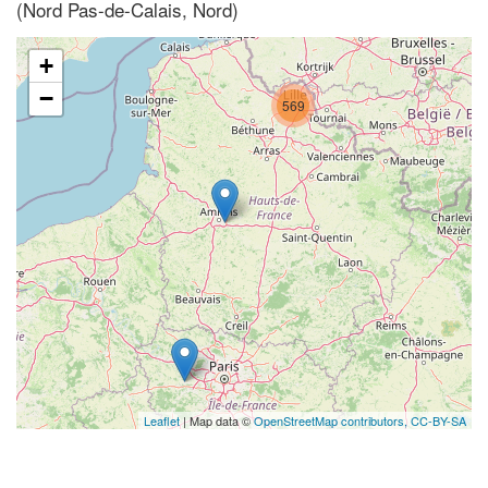
(Nord Pas-de-Calais, Nord)
+
−
569
Leaflet
| Map data ©
OpenStreetMap contributors,
CC-BY-SA