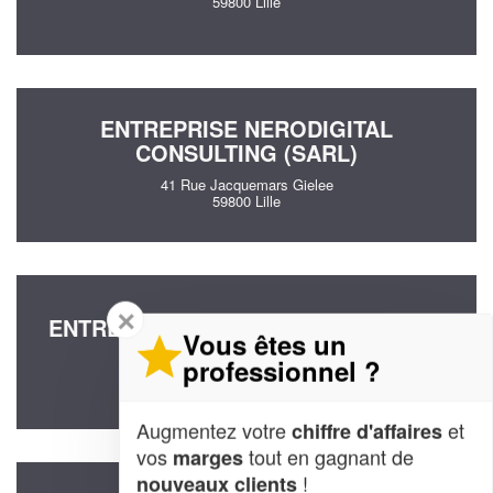
59800 Lille
ENTREPRISE NERODIGITAL
CONSULTING (SARL)
41 Rue Jacquemars Gielee
59800 Lille
✕
ENTREPRISE FLORIN ANNE-MICHELE
Vous êtes un
4 Rue De Bourgogne
professionnel ?
59800 Lille
Augmentez votre
et
chiffre d'affaires
vos
tout en gagnant de
marges
!
nouveaux clients