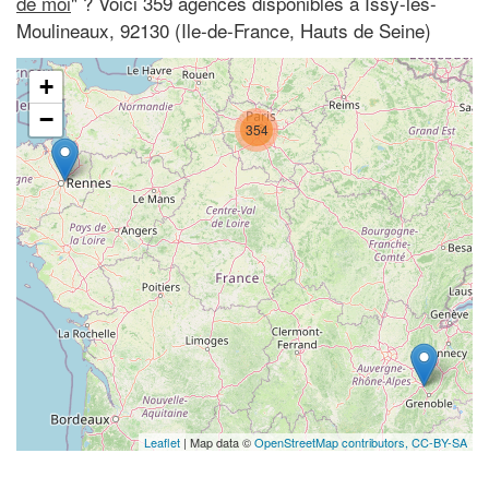
de moi
" ? Voici 359 agences disponibles à Issy-les-
Moulineaux, 92130 (Ile-de-France, Hauts de Seine)
+
−
354
Leaflet
| Map data ©
OpenStreetMap contributors,
CC-BY-SA