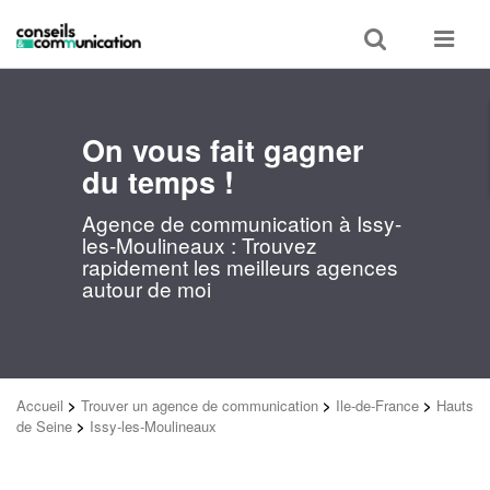
Toggle
Toggle
search
navigat
On vous fait gagner
du temps !
Agence de communication à Issy-
les-Moulineaux : Trouvez
rapidement les meilleurs agences
autour de moi
Accueil
>
Trouver un agence de communication
>
Ile-de-France
>
Hauts
de Seine
>
Issy-les-Moulineaux