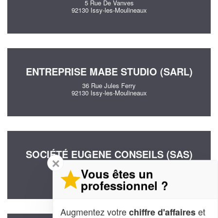
5 Rue De Vanves
92130 Issy-les-Moulineaux
ENTREPRISE MABE STUDIO (SARL)
36 Rue Jules Ferry
92130 Issy-les-Moulineaux
SOCIÉTÉ EUGENE CONSEILS (SAS)
✕
33 Rue Pierre Poli
Vous êtes un
92130 Issy-les-Moulineaux
professionnel ?
Augmentez votre
et
chiffre d'affaires