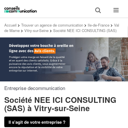
Toggle
Toggle
search
navigat
Accueil
>
Trouver un agence de communication
>
Ile-de-France
>
Val
de Marne
>
Vitry-sur-Seine
>
Société NEE ICI CONSULTING (SAS)
Entreprise decommunication
Société NEE ICI CONSULTING
(SAS)
à Vitry-sur-Seine
Il s'agit de votre entreprise ?