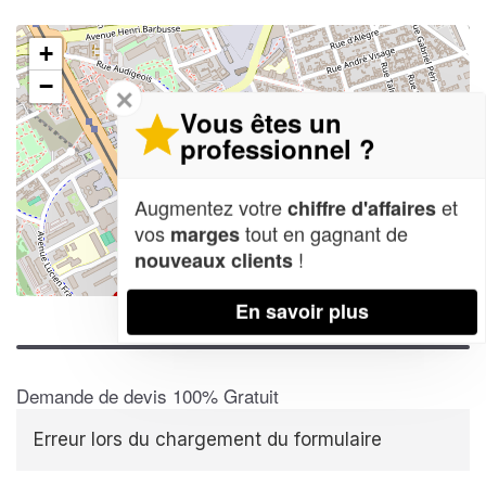
+
−
✕
Vous êtes un
professionnel ?
Augmentez votre
et
chiffre d'affaires
vos
tout en gagnant de
marges
!
nouveaux clients
Leaflet
| Map data ©
OpenStreetMap contributors,
CC-BY-SA
En savoir plus
Demande de devis 100% Gratuit
Erreur lors du chargement du formulaire