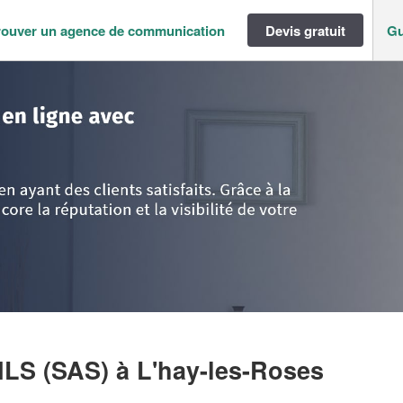
rouver un agence de communication
Devis gratuit
Gu
ance
>
Val de Marne
>
L'hay-les-Roses
>
Entreprise NELOA CONSEILS (SAS
ILS (SAS)
à L'hay-les-Roses