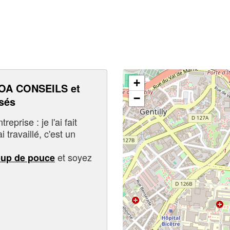
+
OA CONSEILS et
−
sés
eprise : je l'ai fait
i travaillé, c'est un
et soyez
oup de pouce