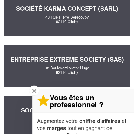
SOCIÉTÉ KARMA CONCEPT (SARL)
40 Rue Pierre Beregovoy
92110 Clichy
ENTREPRISE EXTREME SOCIETY (SAS)
92 Boulevard Victor Hugo
92110 Clichy
✕
Vous êtes un
professionnel ?
SOCIÉTÉ FATUS CONSEIL (SAS)
46 Boulevard Jean Jaures
Augmentez votre
et
chiffre d'affaires
92110 Clichy
vos
tout en gagnant de
marges