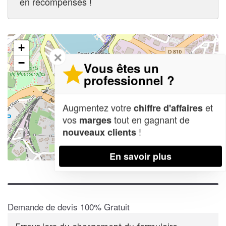
en récompensés !
+
✕
−
Vous êtes un
professionnel ?
Augmentez votre
et
chiffre d'affaires
vos
tout en gagnant de
marges
!
nouveaux clients
En savoir plus
Leaflet
| Map data ©
OpenStreetMap contributors,
CC-BY-SA
Demande de devis 100% Gratuit