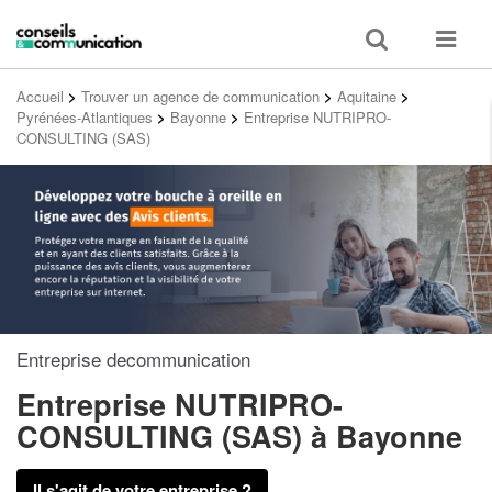
Toggle
Toggle
search
navigat
Accueil
>
Trouver un agence de communication
>
Aquitaine
>
Pyrénées-Atlantiques
>
Bayonne
>
Entreprise NUTRIPRO-
CONSULTING (SAS)
Entreprise decommunication
Entreprise NUTRIPRO-
CONSULTING (SAS)
à Bayonne
Il s'agit de votre entreprise ?