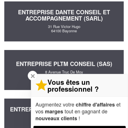
ENTREPRISE DANTE CONSEIL ET
ACCOMPAGNEMENT (SARL)
31 Rue Victor Hugo
64100 Bayonne
ENTREPRISE PLTM CONSEIL (SAS)
8 Avenue Truc De Moy
✕
64100 Bayonne
Vous êtes un
professionnel ?
Augmentez votre
et
chiffre d'affaires
ENTREPRISE IMPRIMERIE ABERADERE
vos
tout en gagnant de
marges
(SARL)
!
nouveaux clients
14 Rue Du Chalibardon
64100 Bayonne