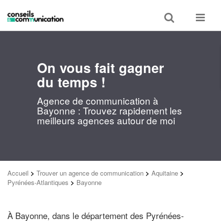
Toggle
Toggle
search
navigat
On vous fait gagner
du temps !
Agence de communication à
Bayonne : Trouvez rapidement les
meilleurs agences autour de moi
Accueil
>
Trouver un agence de communication
>
Aquitaine
>
Pyrénées-Atlantiques
>
Bayonne
À Bayonne, dans le département des Pyrénées-