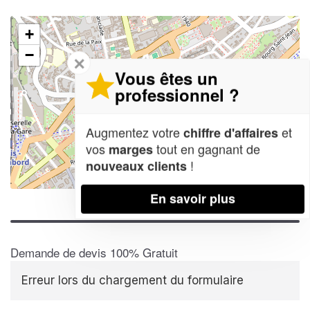
+
−
✕
Vous êtes un
professionnel ?
Augmentez votre
et
chiffre d'affaires
vos
tout en gagnant de
marges
!
nouveaux clients
Leaflet
| Map data ©
OpenStreetMap contributors,
CC-BY-SA
En savoir plus
Demande de devis 100% Gratuit
Erreur lors du chargement du formulaire