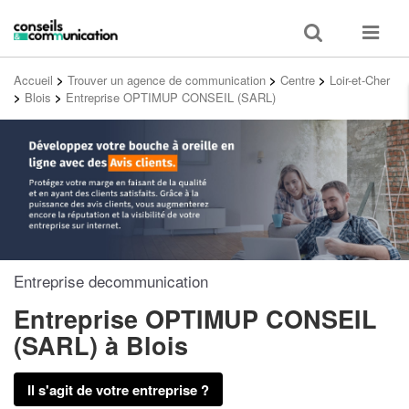
Toggle
Toggle
search
navigat
Accueil
>
Trouver un agence de communication
>
Centre
>
Loir-et-Cher
>
Blois
>
Entreprise OPTIMUP CONSEIL (SARL)
Entreprise decommunication
Entreprise OPTIMUP CONSEIL
(SARL)
à Blois
Il s'agit de votre entreprise ?