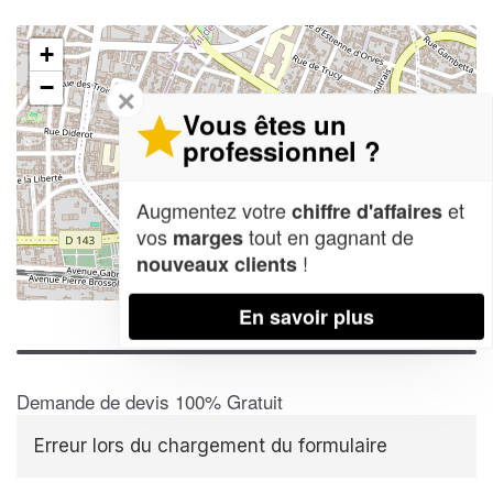
+
−
✕
Vous êtes un
professionnel ?
Augmentez votre
et
chiffre d'affaires
vos
tout en gagnant de
marges
!
nouveaux clients
Leaflet
| Map data ©
OpenStreetMap contributors,
CC-BY-SA
En savoir plus
Demande de devis 100% Gratuit
Erreur lors du chargement du formulaire