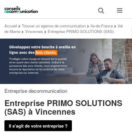
Toggle
Toggle
search
navigat
Accueil
>
Trouver un agence de communication
>
Ile-de-France
>
Val
de Marne
>
Vincennes
>
Entreprise PRIMO SOLUTIONS (SAS)
Entreprise decommunication
Entreprise PRIMO SOLUTIONS
(SAS)
à Vincennes
Il s'agit de votre entreprise ?