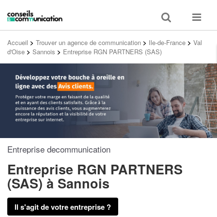
Toggle
Toggle
search
navigat
Accueil
>
Trouver un agence de communication
>
Ile-de-France
>
Val
d'Oise
>
Sannois
>
Entreprise RGN PARTNERS (SAS)
Entreprise decommunication
Entreprise RGN PARTNERS
(SAS)
à Sannois
Il s'agit de votre entreprise ?