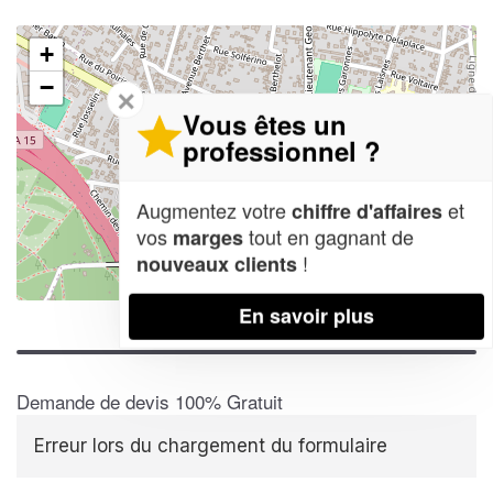
+
−
✕
Vous êtes un
professionnel ?
Augmentez votre
et
chiffre d'affaires
vos
tout en gagnant de
marges
!
nouveaux clients
Leaflet
| Map data ©
OpenStreetMap contributors,
CC-BY-SA
En savoir plus
Demande de devis 100% Gratuit
Erreur lors du chargement du formulaire