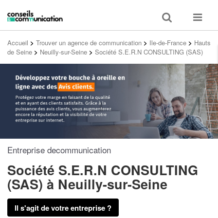
Toggle
Toggle
search
navigat
Accueil
>
Trouver un agence de communication
>
Ile-de-France
>
Hauts
de Seine
>
Neuilly-sur-Seine
>
Société S.E.R.N CONSULTING (SAS)
Entreprise decommunication
Société S.E.R.N CONSULTING
(SAS)
à Neuilly-sur-Seine
Il s'agit de votre entreprise ?