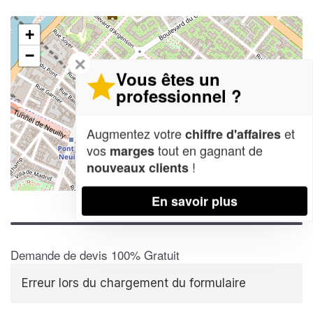
+
−
✕
Vous êtes un
professionnel ?
Augmentez votre
et
chiffre d'affaires
vos
tout en gagnant de
marges
!
nouveaux clients
Leaflet
| Map data ©
OpenStreetMap contributors,
CC-BY-SA
En savoir plus
Demande de devis 100% Gratuit
Erreur lors du chargement du formulaire