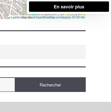
En savoir plus
Leaflet
| Map data ©
OpenStreetMap contributors,
CC-BY-SA