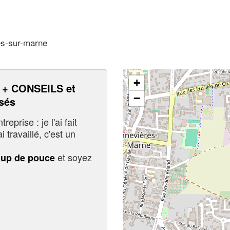
es-sur-marne
+
+ CONSEILS et
−
sés
eprise : je l'ai fait
i travaillé, c'est un
et soyez
oup de pouce