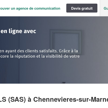
rouver un agence de communication
Devis gratuit
Gu
ance
>
Val de Marne
>
Chennevieres-sur-Marne
>
Entreprise SCP + CONSEI
LS (SAS)
à Chennevieres-sur-Marn