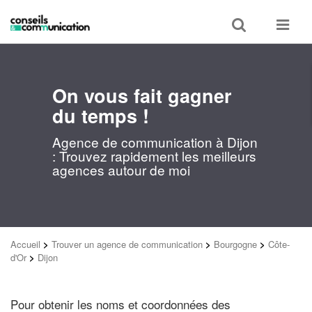
Toggle
Toggle
search
navigat
On vous fait gagner
du temps !
Agence de communication à Dijon
: Trouvez rapidement les meilleurs
agences autour de moi
Accueil
>
Trouver un agence de communication
>
Bourgogne
>
Côte-
d'Or
>
Dijon
Pour obtenir les noms et coordonnées des