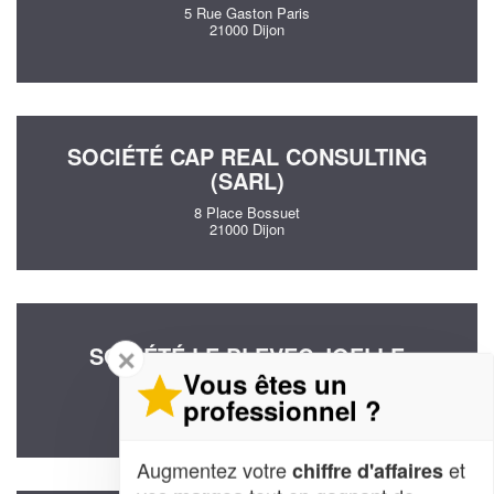
5 Rue Gaston Paris
21000 Dijon
SOCIÉTÉ CAP REAL CONSULTING
(SARL)
8 Place Bossuet
21000 Dijon
SOCIÉTÉ LE BLEVEC JOELLE
✕
Vous êtes un
1 Place Des Mariniers
professionnel ?
21000 Dijon
Augmentez votre
et
chiffre d'affaires