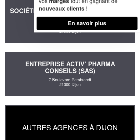
vos
tout en gagnant de
marges
!
nouveaux clients
SOCIÉTÉ EPONA PATRIMOINE CONSEIL
(SARL)
En savoir plus
6 Rue De L'egalite
21000 Dijon
ENTREPRISE ACTIV’ PHARMA
CONSEILS (SAS)
7 Boulevard Rembrandt
21000 Dijon
AUTRES AGENCES À DIJON