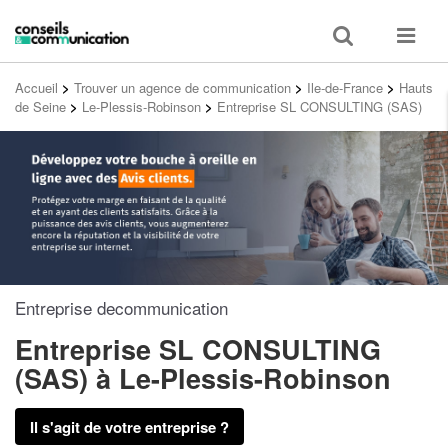
Toggle
Toggle
search
navigat
Accueil
>
Trouver un agence de communication
>
Ile-de-France
>
Hauts
de Seine
>
Le-Plessis-Robinson
>
Entreprise SL CONSULTING (SAS)
Entreprise decommunication
Entreprise SL CONSULTING
(SAS)
à Le-Plessis-Robinson
Il s'agit de votre entreprise ?