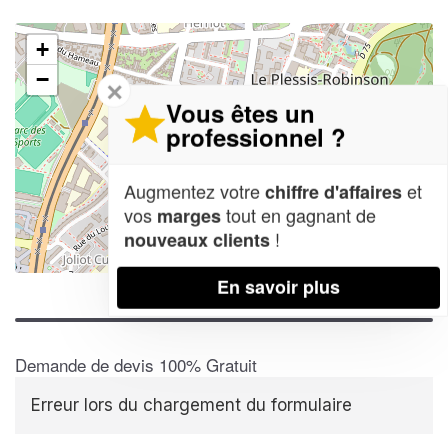
+
−
✕
Vous êtes un
professionnel ?
Augmentez votre
et
chiffre d'affaires
vos
tout en gagnant de
marges
!
nouveaux clients
Leaflet
| Map data ©
OpenStreetMap contributors,
CC-BY-SA
En savoir plus
Demande de devis 100% Gratuit
Erreur lors du chargement du formulaire