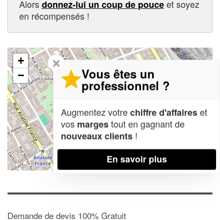
Alors
et soyez
donnez-lui un coup de pouce
en récompensés !
+
✕
Vous êtes un
−
professionnel ?
Augmentez votre
et
chiffre d'affaires
vos
tout en gagnant de
marges
!
nouveaux clients
En savoir plus
Leaflet
| Map data ©
OpenStreetMap contributors,
CC-BY-SA
Demande de devis 100% Gratuit