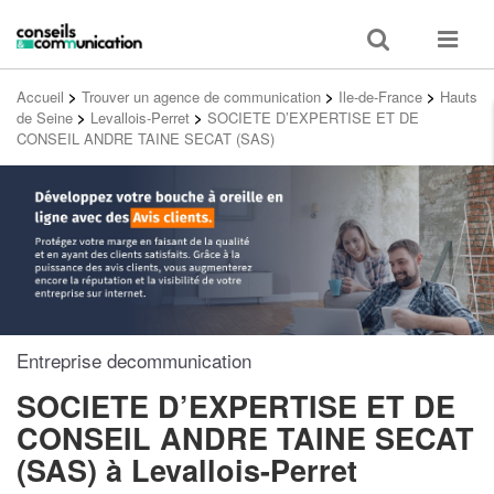
Toggle
Toggle
search
navigat
Accueil
>
Trouver un agence de communication
>
Ile-de-France
>
Hauts
de Seine
>
Levallois-Perret
>
SOCIETE D’EXPERTISE ET DE
CONSEIL ANDRE TAINE SECAT (SAS)
Entreprise decommunication
SOCIETE D’EXPERTISE ET DE
CONSEIL ANDRE TAINE SECAT
(SAS)
à Levallois-Perret