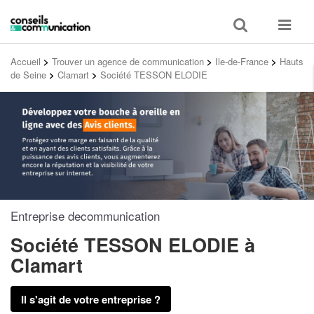
Toggle
Toggle
search
navigat
Accueil
>
Trouver un agence de communication
>
Ile-de-France
>
Hauts
de Seine
>
Clamart
>
Société TESSON ELODIE
Entreprise decommunication
Société TESSON ELODIE
à
Clamart
Il s'agit de votre entreprise ?