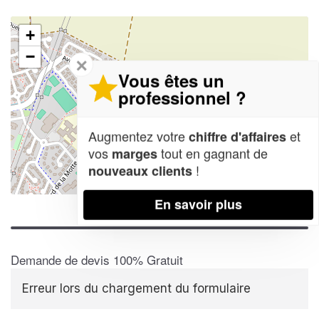
+
−
✕
Vous êtes un
professionnel ?
Augmentez votre
et
chiffre d'affaires
vos
tout en gagnant de
marges
!
nouveaux clients
Leaflet
| Map data ©
OpenStreetMap contributors,
CC-BY-SA
En savoir plus
Demande de devis 100% Gratuit
Erreur lors du chargement du formulaire