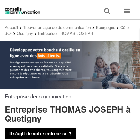
Toggle
Toggle
search
navigat
Accueil
>
Trouver un agence de communication
>
Bourgogne
>
Côte-
d'Or
>
Quetigny
>
Entreprise THOMAS JOSEPH
Entreprise decommunication
Entreprise THOMAS JOSEPH
à
Quetigny
Il s'agit de votre entreprise ?