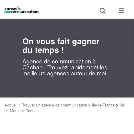
Toggle
Toggle
search
navigat
On vous fait gagner
du temps !
Agence de communication à
Cachan : Trouvez rapidement les
meilleurs agences autour de moi
Accueil
>
Trouver un agence de communication
>
Ile-de-France
>
Val
de Marne
>
Cachan