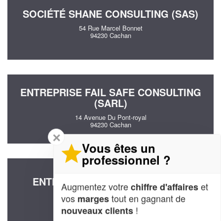
SOCIÉTÉ SHANE CONSULTING (SAS)
54 Rue Marcel Bonnet
94230 Cachan
ENTREPRISE FAIL SAFE CONSULTING
(SARL)
14 Avenue Du Pont-royal
94230 Cachan
✕
Vous êtes un
professionnel ?
ENTREPRISE MB CONSEIL (SAS)
Augmentez votre
et
chiffre d'affaires
14 Impasse Des Jardins
vos
tout en gagnant de
marges
94230 Cachan
!
nouveaux clients