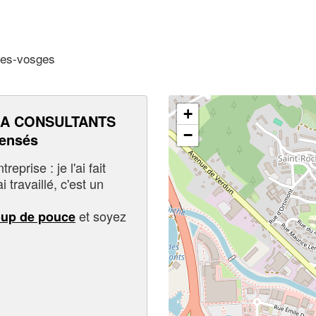
des-vosges
+
GA CONSULTANTS
−
pensés
eprise : je l'ai fait
i travaillé, c'est un
et soyez
oup de pouce