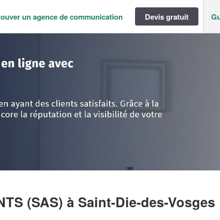
rouver un agence de communication
Devis gratuit
Gu
>
Vosges
>
Saint-Die-des-Vosges
>
Société VEGA CONSULTANTS (SAS)
NTS (SAS)
à Saint-Die-des-Vosges