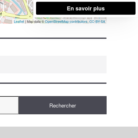
En savoir plus
Leaflet
| Map data ©
OpenStreetMap contributors,
CC-BY-SA