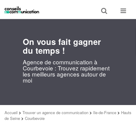
Toggle
Toggle
search
navigat
On vous fait gagner
du temps !
Agence de communication à
Courbevoie : Trouvez rapidement
les meilleurs agences autour de
moi
Accueil
>
Trouver un agence de communication
>
Ile-de-France
>
Hauts
de Seine
>
Courbevoie