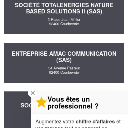
SOCIÉTÉ TOTALENERGIES NATURE
BASED SOLUTIONS II (SAS)
2 Place Jean Millier
92400 Courbevoie
ENTREPRISE AMAC COMMUNICATION
(SAS)
34 Avenue Pasteur
92400 Courbevoie
✕
Vous êtes un
professionnel ?
SOCIÉTÉ TUIL CONSEIL (SARL)
2 Allee Des Vignerons
92400 Courbevoie
Augmentez votre
et
chiffre d'affaires
vos
tout en gagnant de