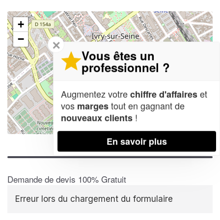
+
−
✕
Vous êtes un
professionnel ?
Augmentez votre
et
chiffre d'affaires
vos
tout en gagnant de
marges
!
nouveaux clients
Leaflet
| Map data ©
OpenStreetMap contributors,
CC-BY-SA
En savoir plus
Demande de devis 100% Gratuit
Erreur lors du chargement du formulaire