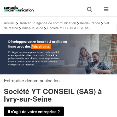
Toggle
Toggle
search
navigat
Accueil
>
Trouver un agence de communication
>
Ile-de-France
>
Val
de Marne
>
Ivry-sur-Seine
>
Société YT CONSEIL (SAS)
Entreprise decommunication
Société YT CONSEIL (SAS)
à
Ivry-sur-Seine
Il s'agit de votre entreprise ?