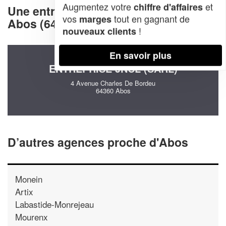
Augmentez votre
et
chiffre d'affaires
Une entreprise decommunication à
vos
tout en gagnant de
marges
Abos (64360)
!
nouveaux clients
En savoir plus
ENTREPRISE JNCL (SARL)
4 Avenue Charles De Bordeu
64360 Abos
D’autres agences proche d'Abos
Monein
Artix
Labastide-Monrejeau
Mourenx