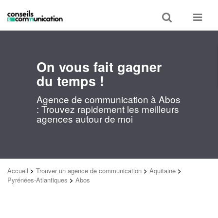
Toggle
Toggle
search
navigat
On vous fait gagner
du temps !
Agence de communication à Abos
: Trouvez rapidement les meilleurs
agences autour de moi
Accueil
>
Trouver un agence de communication
>
Aquitaine
>
Pyrénées-Atlantiques
>
Abos