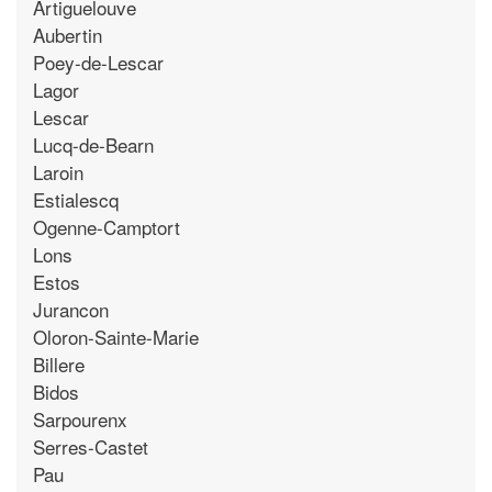
Artiguelouve
Aubertin
Poey-de-Lescar
Lagor
Lescar
Lucq-de-Bearn
Laroin
Estialescq
Ogenne-Camptort
Lons
Estos
Jurancon
Oloron-Sainte-Marie
Billere
Bidos
Sarpourenx
Serres-Castet
Pau