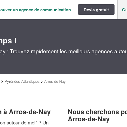
rouver un agence de communication
Devis gratuit
Gu
mps !
y : Trouvez rapidement les meilleurs agences autou
>
Pyrénées-Atlantiques
>
Arros-de-Nay
n à Arros-de-Nay
Nous cherchons pou
Arros-de-Nay
on autour de moi
" ? Un