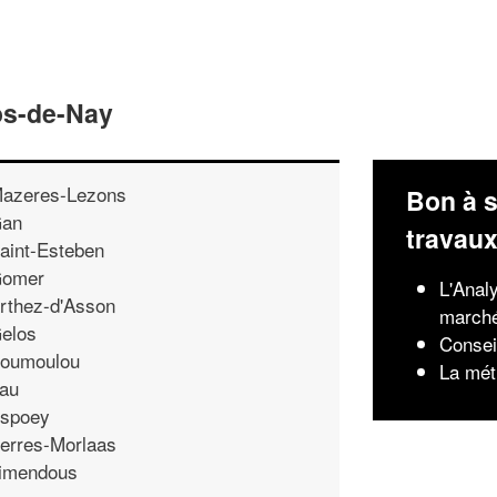
os-de-Nay
azeres-Lezons
Bon à s
an
travau
aint-Esteben
omer
L'Analy
rthez-d'Asson
march
elos
Conseil
oumoulou
La mét
au
spoey
erres-Morlaas
imendous