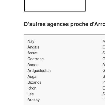
D’autres agences proche d'Arr
Nay
M
Angais
G
Assat
S
Coarraze
G
Asson
A
Artigueloutan
G
Auga
S
Bizanos
P
Idron
E
Lee
S
Aressy
L