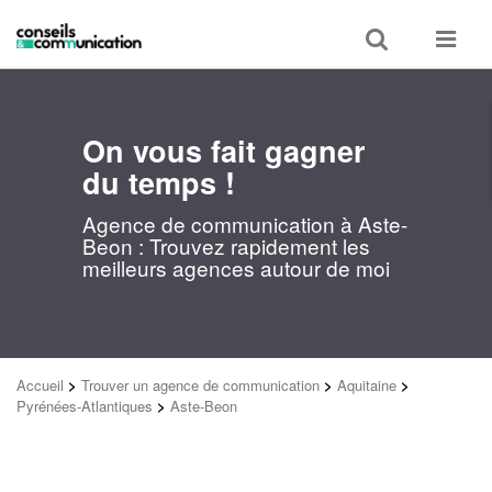
Toggle
Toggle
search
navigat
On vous fait gagner
du temps !
Agence de communication à Aste-
Beon : Trouvez rapidement les
meilleurs agences autour de moi
Accueil
>
Trouver un agence de communication
>
Aquitaine
>
Pyrénées-Atlantiques
>
Aste-Beon