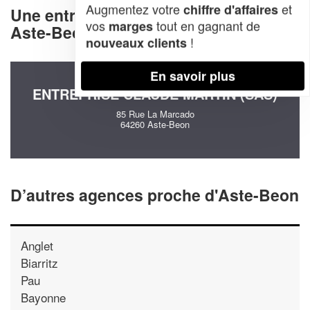
Augmentez votre
et
chiffre d'affaires
Une entreprise decommunication à
vos
tout en gagnant de
marges
Aste-Beon (64260)
!
nouveaux clients
En savoir plus
ENTREPRISE CLAUDE MARTIN (SAS)
85 Rue La Marcado
64260 Aste-Beon
D’autres agences proche d'Aste-Beon
Anglet
Biarritz
Pau
Bayonne