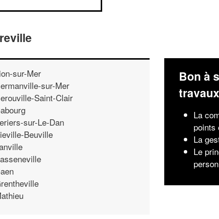
eville
ion-sur-Mer
Bon à s
ermanville-sur-Mer
travau
erouville-Saint-Clair
abourg
La com
eriers-sur-Le-Dan
points 
ieville-Beuville
La ges
anville
Le pri
asseneville
person
aen
rentheville
athieu