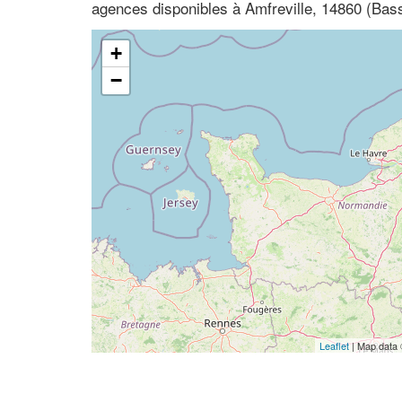
agences disponibles à Amfreville, 14860 (Ba
+
−
Leaflet
| Map data