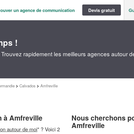
rouver un agence de communication
Devis gratuit
Gu
mps !
 Trouvez rapidement les meilleurs agences autour d
ormandie
>
Calvados
>
Amfreville
 à Amfreville
Nous cherchons pou
Amfreville
on autour de moi
" ? Voici 2