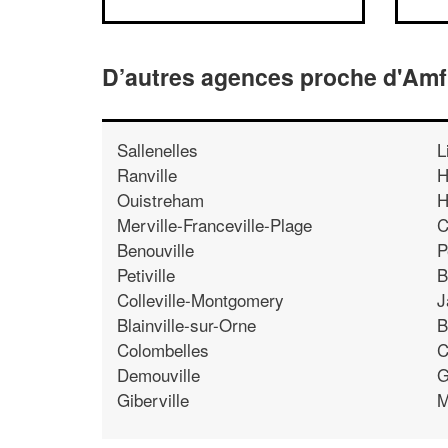
D’autres agences proche d'Amfr
Sallenelles
L
Ranville
H
Ouistreham
H
Merville-Franceville-Plage
C
Benouville
P
Petiville
B
Colleville-Montgomery
J
Blainville-sur-Orne
B
Colombelles
C
Demouville
G
Giberville
M