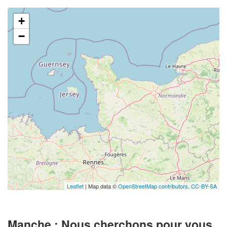
+
−
Leaflet
| Map data ©
OpenStreetMap contributors,
CC-BY-SA
Manche : Nous cherchons pour vous