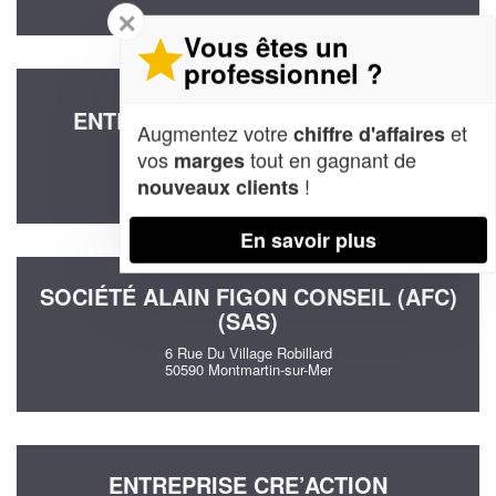
✕
Vous êtes un
professionnel ?
ENTREPRISE ARTICHAUT (SARL)
Augmentez votre
et
chiffre d'affaires
13 Rue Du Littoral
vos
tout en gagnant de
marges
50560 Blainville-sur-Mer
!
nouveaux clients
En savoir plus
SOCIÉTÉ ALAIN FIGON CONSEIL (AFC)
(SAS)
6 Rue Du Village Robillard
50590 Montmartin-sur-Mer
ENTREPRISE CRE’ACTION