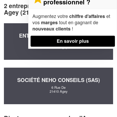
professionnel ?
2 entreprises decommunication à
Agey (21410)
Augmentez votre
et
chiffre d'affaires
vos
tout en gagnant de
marges
!
nouveaux clients
ENTREPRISE AGENCE 65 (SAS)
En savoir plus
43 Rue De La Croix De Molphey
21410 Agey
SOCIÉTÉ NEHO CONSEILS (SAS)
6 Rue De
21410 Agey