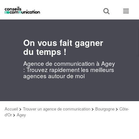
Toggle
Toggle
search
navigat
On vous fait gagner
du temps !
Agence de communication à Agey
: Trouvez rapidement les meilleurs
agences autour de moi
Accueil
>
Trouver un agence de communication
>
Bourgogne
>
Côte-
d'Or
>
Agey