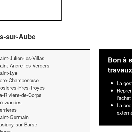
is-sur-Aube
aint-Julien-les-Villas
Bon à s
aint-Andre-les-Vergers
travau
aint-Lye
ere-Champenoise
La ges
osieres-Pres-Troyes
Repren
a-Riviere-de-Corps
l'achat
reviandes
La coo
errieres
extern
aint-Germain
usigny-sur-Barse
acey