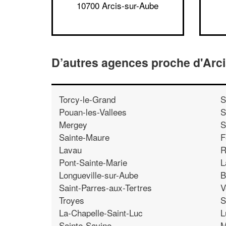
10700 Arcis-sur-Aube
D’autres agences proche d'Arc
Torcy-le-Grand
S
Pouan-les-Vallees
S
Mergey
S
Sainte-Maure
F
Lavau
R
Pont-Sainte-Marie
L
Longueville-sur-Aube
B
Saint-Parres-aux-Tertres
V
Troyes
S
La-Chapelle-Saint-Luc
L
Sainte-Savine
M