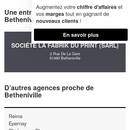
Augmentez votre
et
chiffre d'affaires
Une entreprise decommunication à
vos
tout en gagnant de
marges
Betheniville (51490)
!
nouveaux clients
En savoir plus
SOCIÉTÉ LA FABRIK DU PRINT (SARL)
2 Rue De La Gare
51490 Betheniville
D’autres agences proche de
Betheniville
Reims
Epernay