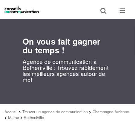
Toggle
Toggle
search
navigat
On vous fait gagner
du temps !
Agence de communication à
Betheniville : Trouvez rapidement
les meilleurs agences autour de
moi
Accueil
>
Trouver un agence de communication
>
Champagne-Ardenne
>
Marne
>
Betheniville