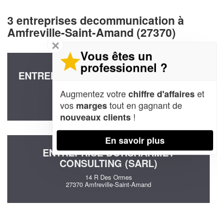
3 entreprises decommunication à
Amfreville-Saint-Amand (27370)
✕
Vous êtes un
professionnel ?
ENTREPRISE LACINO CONSEILS (SAS)
16 Rue De La Grande Mare
Augmentez votre
et
chiffre d'affaires
27370 Amfreville-Saint-Amand
vos
tout en gagnant de
marges
!
nouveaux clients
En savoir plus
ENTREPRISE DORSHARMET
CONSULTING (SARL)
14 R Des Ormes
27370 Amfreville-Saint-Amand