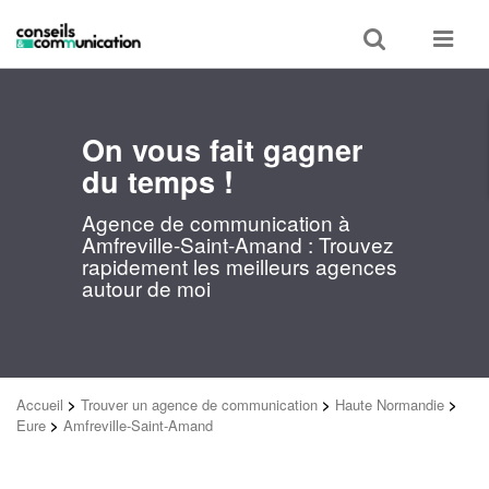
Toggle
Toggle
search
navigat
On vous fait gagner
du temps !
Agence de communication à
Amfreville-Saint-Amand : Trouvez
rapidement les meilleurs agences
autour de moi
Accueil
>
Trouver un agence de communication
>
Haute Normandie
>
Eure
>
Amfreville-Saint-Amand