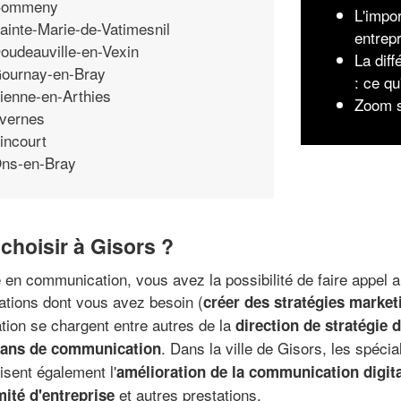
ommeny
L'impo
ainte-Marie-de-Vatimesnil
entrep
oudeauville-en-Vexin
La dif
ournay-en-Bray
: ce qu
ienne-en-Arthies
Zoom s
vernes
incourt
ns-en-Bray
hoisir à Gisors ?
ie en communication, vous avez la possibilité de faire appel 
ations dont vous avez besoin (
créer des stratégies market
ion se chargent entre autres de la
direction de stratégie
. Dans la ville de Gisors, les spéci
plans de communication
isent également l'
amélioration de la communication digita
et autres prestations.
mité d'entreprise