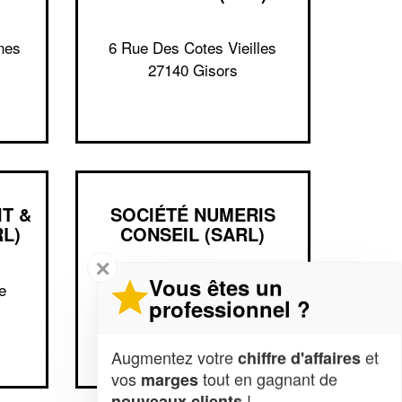
nes
6 Rue Des Cotes Vieilles
27140 Gisors
T &
SOCIÉTÉ NUMERIS
L)
CONSEIL (SARL)
✕
Vous êtes un
e
9 Rue Du Faubourg De
professionnel ?
Neaufles
27140 Gisors
Augmentez votre
et
chiffre d'affaires
vos
tout en gagnant de
marges
!
nouveaux clients