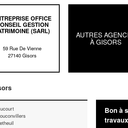
TREPRISE OFFICE
ONSEIL GESTION
ATRIMOINE (SARL)
AUTRES AGENC
À GISORS
59 Rue De Vienne
27140 Gisors
sors
ucourt
Bon à s
ouconvillers
travau
etheuil