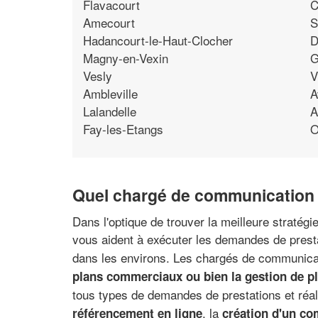
Flavacourt
C
Amecourt
S
Hadancourt-le-Haut-Clocher
D
Magny-en-Vexin
G
Vesly
V
Ambleville
A
Lalandelle
A
Fay-les-Etangs
O
Quel chargé de communication c
Dans l'optique de trouver la meilleure stratég
vous aident à exécuter les demandes de prest
dans les environs. Les chargés de communicat
plans commerciaux ou bien la gestion de 
tous types de demandes de prestations et réal
, la
référencement en ligne
création d'un co