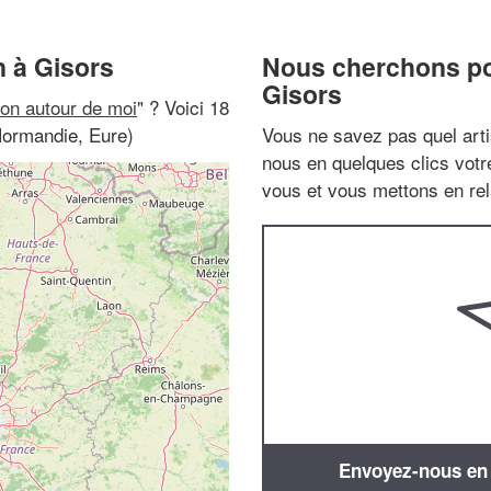
 à Gisors
Nous cherchons pou
Gisors
on autour de moi
" ? Voici 18
Normandie, Eure)
Vous ne savez pas quel arti
nous en quelques clics vot
vous et vous mettons en rela
Envoyez-nous en q