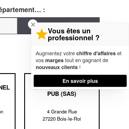
département… :
✕
Vous êtes un
professionnel ?
Augmentez votre
et
chiffre d'affaires
vos
tout en gagnant de
marges
!
nouveaux clients
En savoir plus
NEL
ENTREPRISE HAPPY
PUB (SAS)
on
4 Grande Rue
27220 Bois-le-Roi