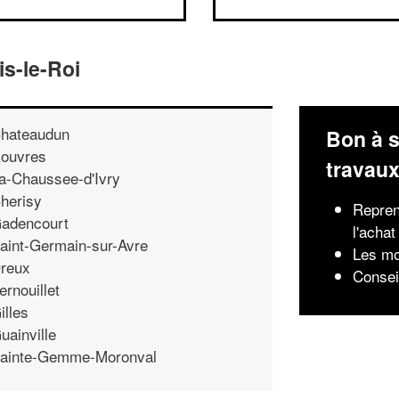
s-le-Roi
hateaudun
Bon à s
ouvres
travau
a-Chaussee-d'Ivry
herisy
Repren
adencourt
l'achat
aint-Germain-sur-Avre
Les mo
reux
Consei
ernouillet
illes
uainville
ainte-Gemme-Moronval