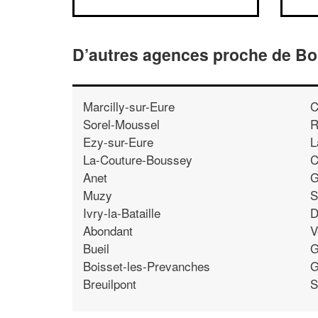
D’autres agences proche de Boi
Marcilly-sur-Eure
C
Sorel-Moussel
R
Ezy-sur-Eure
L
La-Couture-Boussey
C
Anet
G
Muzy
S
Ivry-la-Bataille
D
Abondant
V
Bueil
G
Boisset-les-Prevanches
G
Breuilpont
S