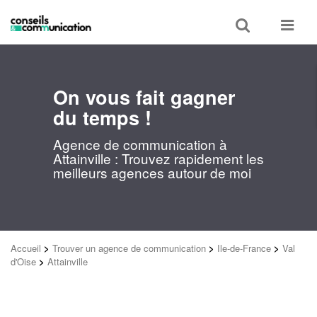
Toggle
Toggle
search
navigat
On vous fait gagner
du temps !
Agence de communication à
Attainville : Trouvez rapidement les
meilleurs agences autour de moi
Accueil
>
Trouver un agence de communication
>
Ile-de-France
>
Val
d'Oise
>
Attainville