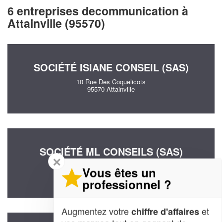
6 entreprises decommunication à
Attainville (95570)
SOCIÉTÉ ISIANE CONSEIL (SAS)
10 Rue Des Coquelicots
95570 Attainville
SOCIÉTÉ ML CONSEILS (SAS)
✕
10 Avenue Des Chardonnerets
Vous êtes un
95570 Attainville
professionnel ?
Augmentez votre
et
chiffre d'affaires