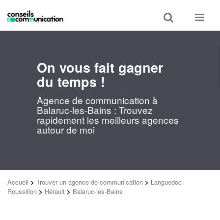
Toggle
Toggle
search
navigat
On vous fait gagner
du temps !
Agence de communication à
Balaruc-les-Bains : Trouvez
rapidement les meilleurs agences
autour de moi
Accueil
>
Trouver un agence de communication
>
Languedoc-
Roussillon
>
Hérault
>
Balaruc-les-Bains