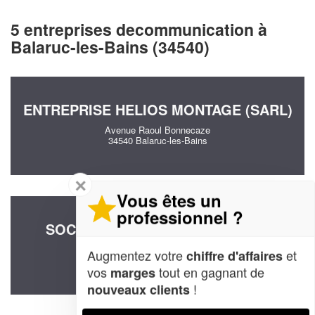
5 entreprises decommunication à
Balaruc-les-Bains (34540)
ENTREPRISE HELIOS MONTAGE (SARL)
Avenue Raoul Bonnecaze
34540 Balaruc-les-Bains
✕
Vous êtes un
professionnel ?
SOCIÉTÉ RDM CONSEILS (SARL)
1660 Route De La Reche
Augmentez votre
et
chiffre d'affaires
34540 Balaruc-les-Bains
vos
tout en gagnant de
marges
!
nouveaux clients