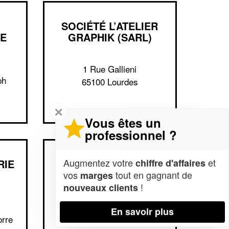
SOCIÉTÉ L’ATELIER
GE
GRAPHIK (SARL)
1 Rue Gallieni
ph
65100 Lourdes
✕
Vous êtes un
professionnel ?
Augmentez votre
et
chiffre d'affaires
RIE
SOCIÉTÉ TCHEOU
CHIMENE
vos
tout en gagnant de
marges
!
nouveaux clients
15 Rue Du Comminges
En savoir plus
orre
65000 Tarbes