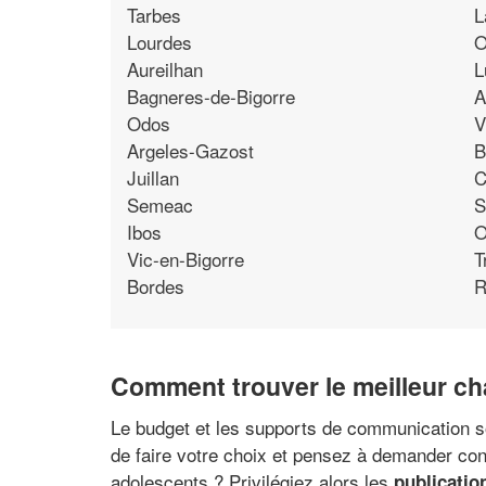
Tarbes
L
Lourdes
O
Aureilhan
L
Bagneres-de-Bigorre
A
Odos
V
Argeles-Gazost
B
Juillan
C
Semeac
S
Ibos
O
Vic-en-Bigorre
T
Bordes
R
Comment trouver le meilleur c
Le budget et les supports de communication so
de faire votre choix et pensez à demander con
adolescents ? Privilégiez alors les
publicatio