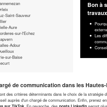
annemezan
Bon à s
rleix
travau
uz-Saint-Sauveur
llier
Pourqu
ielle-Aure
extern
orderes-sur-l'Echez
Les di
apvern
commu
alles-Adour
Consei
ueilloux
rie-sur-Baise
ecurt
hargé de communication dans les Hautes
nt des critères déterminants dans le choix de la stratégie 
seil auprès d'un chargé de communication. Enfin, prenez en 
. En revanche, des
seront plu
ns sur TikTok
posts LinkedIn