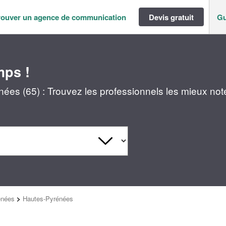
rouver un agence de communication
Devis gratuit
Gu
mps !
s (65) : Trouvez les professionnels les mieux not
énées
>
Hautes-Pyrénées