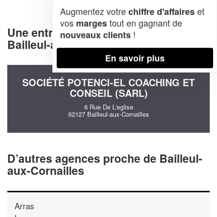
Augmentez votre
et
chiffre d'affaires
vos
tout en gagnant de
marges
Une entreprise decommunication à
!
nouveaux clients
Bailleul-aux-Cornailles (62127)
En savoir plus
SOCIÉTÉ POTENCI-EL COACHING ET
CONSEIL (SARL)
6 Rue De L'eglise
62127 Bailleul-aux-Cornailles
D’autres agences proche de Bailleul-
aux-Cornailles
Arras