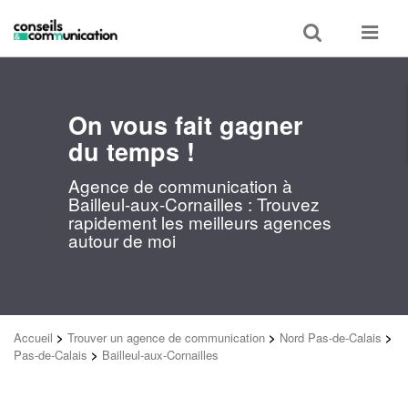
Toggle
Toggle
search
navigat
On vous fait gagner
du temps !
Agence de communication à
Bailleul-aux-Cornailles : Trouvez
rapidement les meilleurs agences
autour de moi
Accueil
>
Trouver un agence de communication
>
Nord Pas-de-Calais
>
Pas-de-Calais
>
Bailleul-aux-Cornailles