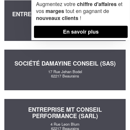
Augmentez votre
et
chiffre d'affaires
vos
tout en gagnant de
marges
ENTREPRISE CONSEIL AVANCE (SAS)
!
nouveaux clients
78 Rue De La Republique
62217 Beaurains
En savoir plus
SOCIÉTÉ DAMAYINE CONSEIL (SAS)
17 Rue Jehan Bodel
62217 Beaurains
ENTREPRISE MT CONSEIL
PERFORMANCE (SARL)
4 Rue Leon Blum
62217 Beaurains