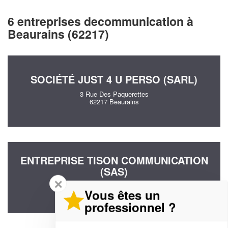
6 entreprises decommunication à
Beaurains (62217)
SOCIÉTÉ JUST 4 U PERSO (SARL)
3 Rue Des Paquerettes
62217 Beaurains
ENTREPRISE TISON COMMUNICATION
(SAS)
✕
403 Rue Des Tournesols
Vous êtes un
62217 Beaurains
professionnel ?