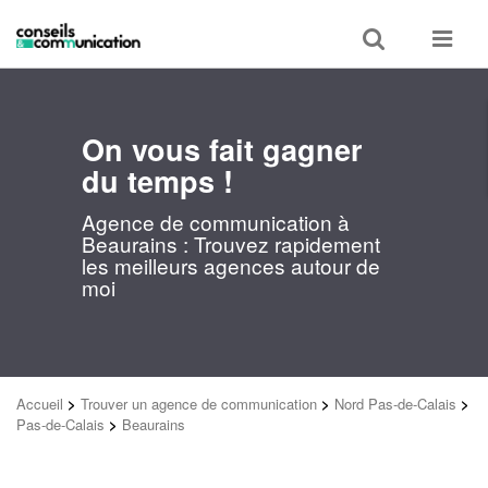
Toggle
Toggle
search
navigat
On vous fait gagner
du temps !
Agence de communication à
Beaurains : Trouvez rapidement
les meilleurs agences autour de
moi
Accueil
>
Trouver un agence de communication
>
Nord Pas-de-Calais
>
Pas-de-Calais
>
Beaurains