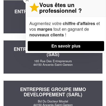
Vous êtes un
professionnel ?
ENTREPRISE ARTIGOLLE SOPHIE
52 Rue Pierre Dautel
44150 Ancenis-Saint-Gereon
Augmentez votre
et
chiffre d'affaires
vos
tout en gagnant de
marges
!
nouveaux clients
En savoir plus
ENTREPRISE LS COMMUNICATION
(SAS)
165 Rue Des Entrepreneurs
44150 Ancenis-Saint-Gereon
ENTREPRISE GROUPE IMMO
DEVELOPPEMENT (SARL)
Bd Du Docteur Moutel
44150 Ancenis-Saint-Gereon