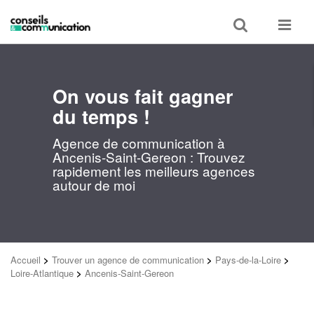
Toggle
Toggle
search
navigat
On vous fait gagner
du temps !
Agence de communication à
Ancenis-Saint-Gereon : Trouvez
rapidement les meilleurs agences
autour de moi
Accueil
>
Trouver un agence de communication
>
Pays-de-la-Loire
>
Loire-Atlantique
>
Ancenis-Saint-Gereon