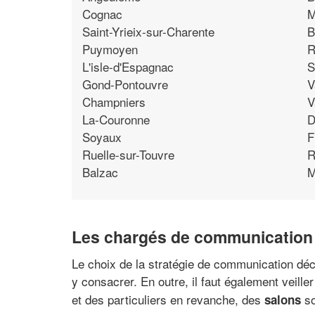
Cognac
M
Saint-Yrieix-sur-Charente
B
Puymoyen
R
L'isle-d'Espagnac
S
Gond-Pontouvre
V
Champniers
V
La-Couronne
D
Soyaux
F
Ruelle-sur-Touvre
R
Balzac
M
Les chargés de communication 
Le choix de la stratégie de communication déc
y consacrer. En outre, il faut également veille
et des particuliers en revanche, des
so
salons