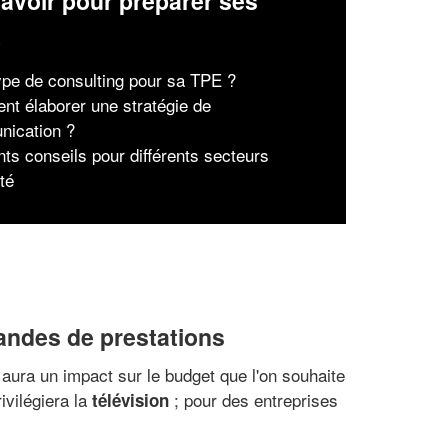
avoir pour préparer ses
x
ype de consulting pour sa TPE ?
t élaborer une stratégie de
ication ?
nts conseils pour différents secteurs
ité
ndes de prestations
aura un impact sur le budget que l'on souhaite
ivilégiera la
; pour des entreprises
télévision