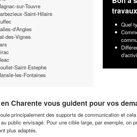
Bon à s
agnac-sur-Touvre
travau
arbezieux-Saint-Hilaire
uffec
Quel t
alles-d'Angles
Commen
al-des-Vignes
commun
ars
Différe
irac
d'activ
leac
oullet-Saint-Estephe
ansle-les-Fontaines
en Charente vous guident pour vos dema
oule principalement des supports de communication et cela 
r au public envisagé. Pour une cible large, par exemple, on pr
nt plus adaptés.