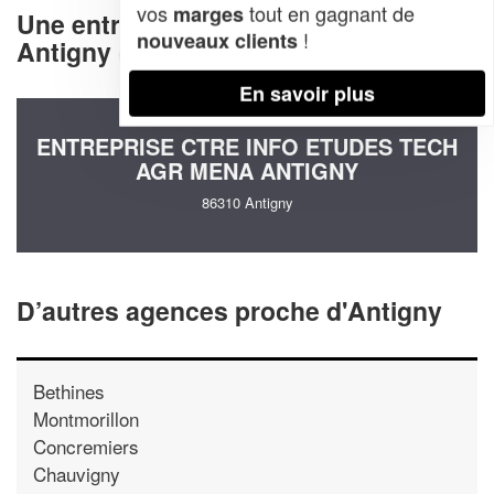
vos
tout en gagnant de
marges
Une entreprise decommunication à
!
nouveaux clients
Antigny (86310)
En savoir plus
ENTREPRISE CTRE INFO ETUDES TECH
AGR MENA ANTIGNY
86310 Antigny
D’autres agences proche d'Antigny
Bethines
Montmorillon
Concremiers
Chauvigny