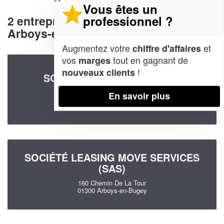
Vous êtes un
professionnel ?
2 entreprises decommunication à
Arboys-en-Bugey (01300)
Augmentez votre
et
chiffre d'affaires
vos
tout en gagnant de
marges
!
nouveaux clients
SOCIÉTÉ DENIS CHARLAINE
79 Chemin De La Balme
En savoir plus
01300 Arboys-en-Bugey
SOCIÉTÉ LEASING MOVE SERVICES
(SAS)
160 Chemin De La Tour
01300 Arboys-en-Bugey