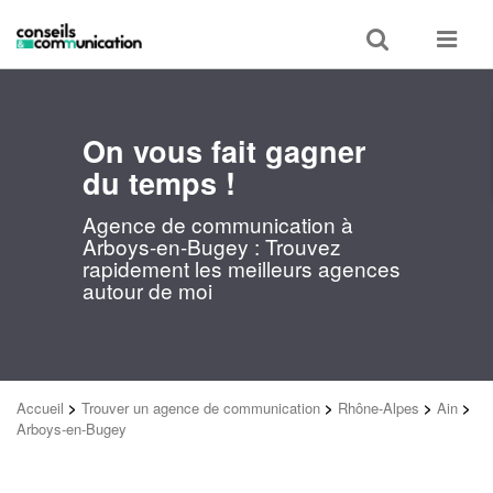
Toggle
Toggle
search
navigat
On vous fait gagner
du temps !
Agence de communication à
Arboys-en-Bugey : Trouvez
rapidement les meilleurs agences
autour de moi
Accueil
>
Trouver un agence de communication
>
Rhône-Alpes
>
Ain
>
Arboys-en-Bugey