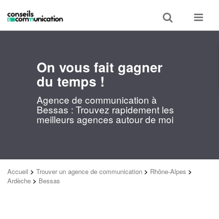
Toggle
Toggle
search
navigat
On vous fait gagner
du temps !
Agence de communication à
Bessas : Trouvez rapidement les
meilleurs agences autour de moi
Accueil
>
Trouver un agence de communication
>
Rhône-Alpes
>
Ardèche
>
Bessas