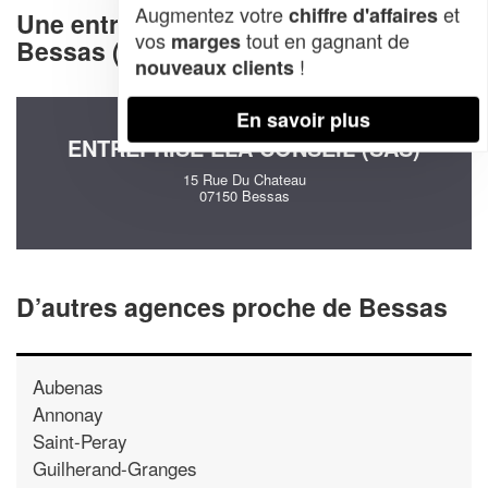
Augmentez votre
et
chiffre d'affaires
Une entreprise decommunication à
vos
tout en gagnant de
marges
Bessas (07150)
!
nouveaux clients
En savoir plus
ENTREPRISE ELA CONSEIL (SAS)
15 Rue Du Chateau
07150 Bessas
D’autres agences proche de Bessas
Aubenas
Annonay
Saint-Peray
Guilherand-Granges