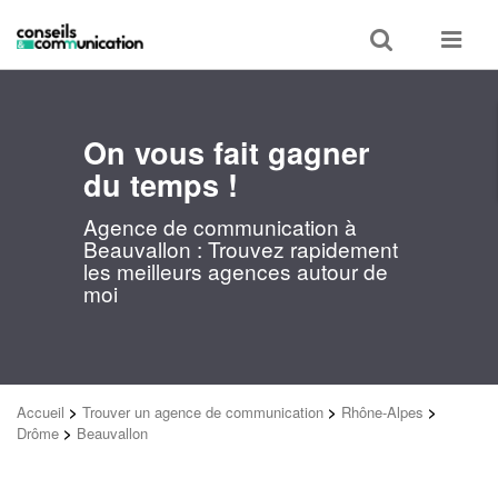
Toggle
Toggle
search
navigat
On vous fait gagner
du temps !
Agence de communication à
Beauvallon : Trouvez rapidement
les meilleurs agences autour de
moi
Accueil
>
Trouver un agence de communication
>
Rhône-Alpes
>
Drôme
>
Beauvallon