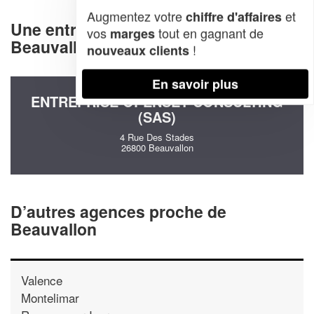
Augmentez votre
et
chiffre d'affaires
Une entreprise decommunication à
vos
tout en gagnant de
marges
Beauvallon (26800)
!
nouveaux clients
En savoir plus
ENTREPRISE OPENSET CONSULTING
(SAS)
4 Rue Des Stades
26800 Beauvallon
D’autres agences proche de
Beauvallon
Valence
Montelimar