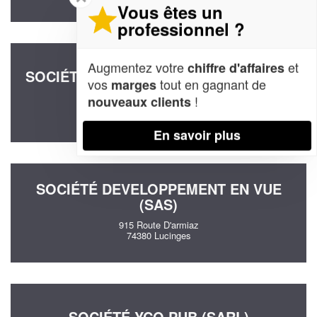
Vous êtes un
professionnel ?
Augmentez votre
et
chiffre d'affaires
SOCIÉTÉ MP DEVELOPPEMENT (SARL)
vos
tout en gagnant de
marges
3 Rue Du Pont Neuf
!
nouveaux clients
74100 Ville-la-Grand
En savoir plus
SOCIÉTÉ DEVELOPPEMENT EN VUE
(SAS)
915 Route D'armiaz
74380 Lucinges
SOCIÉTÉ YCO PUB (SARL)