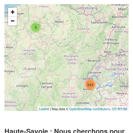
+
−
5
944
Leaflet
| Map data ©
OpenStreetMap contributors,
CC-BY-SA
Haute-Savoie : Nous cherchons pour