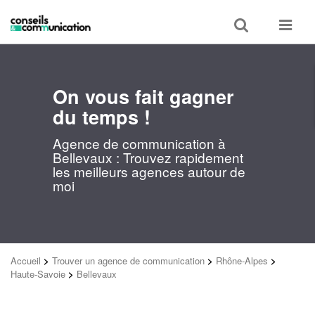
Toggle
Toggle
search
navigat
On vous fait gagner
du temps !
Agence de communication à
Bellevaux : Trouvez rapidement
les meilleurs agences autour de
moi
Accueil
>
Trouver un agence de communication
>
Rhône-Alpes
>
Haute-Savoie
>
Bellevaux