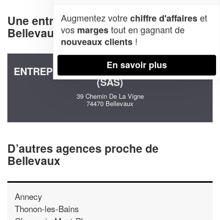
Augmentez votre
et
chiffre d'affaires
Une entreprise decommunication à
vos
tout en gagnant de
marges
Bellevaux (74470)
!
nouveaux clients
En savoir plus
ENTREPRISE TERRAMONT CONSULTING
(SAS)
39 Chemin De La Vigne
74470 Bellevaux
D’autres agences proche de
Bellevaux
Annecy
Thonon-les-Bains