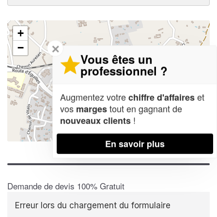
+
✕
−
Vous êtes un
professionnel ?
Augmentez votre
et
chiffre d'affaires
vos
tout en gagnant de
marges
!
nouveaux clients
Leaflet
| Map data ©
OpenStreetMap contributors,
CC-BY-SA
En savoir plus
Demande de devis 100% Gratuit
Erreur lors du chargement du formulaire