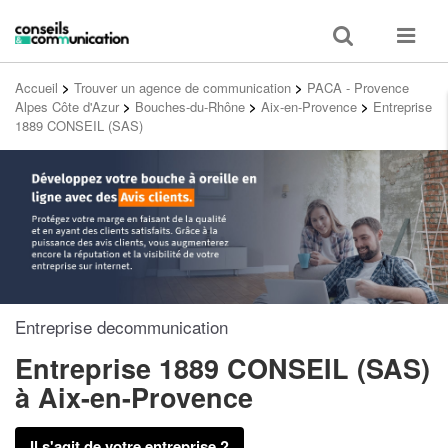
Toggle
Toggle
search
navigat
Accueil
>
Trouver un agence de communication
>
PACA - Provence
Alpes Côte d'Azur
>
Bouches-du-Rhône
>
Aix-en-Provence
>
Entreprise
1889 CONSEIL (SAS)
Entreprise decommunication
Entreprise 1889 CONSEIL (SAS)
à Aix-en-Provence
Il s'agit de votre entreprise ?